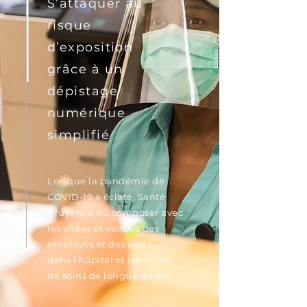
S’attaquer au
risque
d’exposition
grâce à un
dépistage
numérique
simplifié
Lorsque la pandémie de
COVID-19 a éclaté,
Santé
Bruyère a dû composer avec
les allées et venues des
employés et des visiteurs
dans l’hôpital et les foyers
de soins de longue durée.