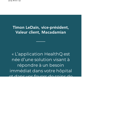
SERVIS
Timon LeDain, vice-président,
Valeur client, Macadamian
« L’application HealthQ est
née d’une solution visant à
répondre à un besoin
immédiat dans votre hôpital
et dans vos foyers de soins de
longue durée. On a élargi
son utilisation pour soutenir
la reprise des activités dans
les hôpitaux, foyers de soins
de longue durée et diverses
entreprises partout dans le